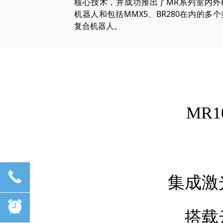
核心技术，并成功推出了MR系列室内外
机器人和包括MMX5、BR280在内的多
复合机器人。
MR
끅
集成激
뀥
搭载