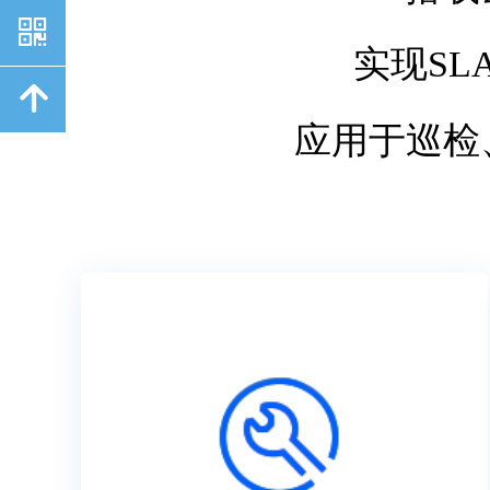
낃
实现S
녕
应用于巡检